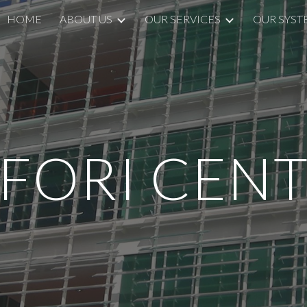
HOME
ABOUT US
OUR SERVICES
OUR SYST
ip to main content
Skip to navigat
FORI CEN