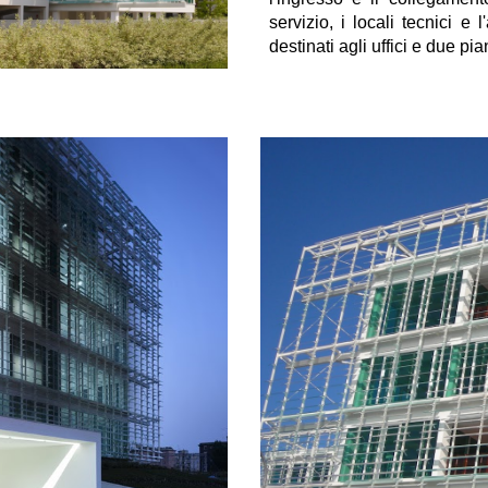
servizio, i locali tecnici e 
destinati agli uffici e due pia