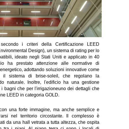
 secondo i criteri della Certificazione LEED
nvironmental Design), un sistema di rating per lo
tibili, ideato negli Stati Uniti e applicato in 40
io ha prestato attenzione alle normative di
o energetico, adottando soluzioni innovative come
 il sistema di brise-soleil, che regolano la
o naturale. Inoltre, l'edificio ha una gestione
r i bagni che per l'irrigazioneuno dei dettagli che
zione LEED in categoria GOLD.
o con una forte immagine, ma anche semplice e
rarsi nel territorio circostante. Il complesso è
gati da una hall vetrata a tutta altezza, che ospita
o tra i piani. Al piano terra ci sono i locali di