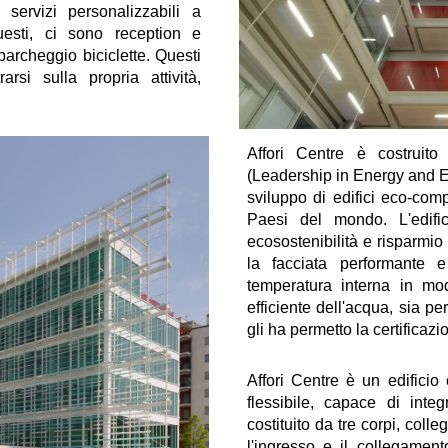
ervizi personalizzabili a
uesti, ci sono reception e
 parcheggio biciclette. Questi
rsi sulla propria attività,
Affori Centre è costruito
(Leadership in Energy and E
sviluppo di edifici eco-compa
Paesi del mondo. L'edific
ecosostenibilità e risparmi
la facciata performante e
temperatura interna in mod
efficiente dell'acqua, sia pe
gli ha permetto la certifica
Affori Centre è un edifici
flessibile, capace di integ
costituito da tre corpi, colle
l'ingresso e il collegament