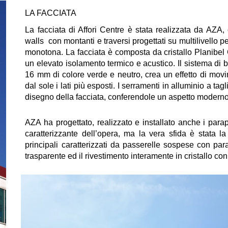
LA FACCIATA
La facciata di Affori Centre è stata realizzata da AZA, 
walls con montanti e traversi progettati su multilivello p
monotona. La facciata è composta da cristallo Planibe
un elevato isolamento termico e acustico. Il sistema di br
16 mm di colore verde e neutro, crea un effetto di movim
dal sole i lati più esposti. I serramenti in alluminio a ta
disegno della facciata, conferendole un aspetto moderno 
AZA ha progettato, realizzato e installato anche i parap
caratterizzante dell’opera, ma la vera sfida è stata la
principali caratterizzati da passerelle sospese con parap
trasparente ed il rivestimento interamente in cristallo co