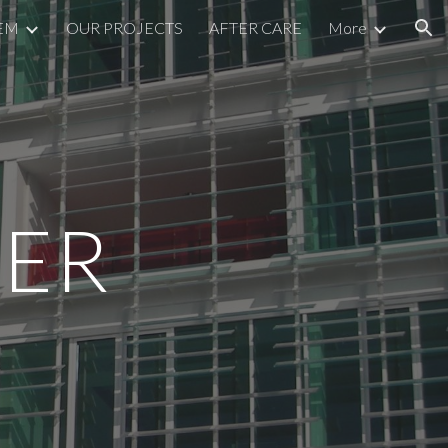
EM
OUR PROJECTS
AFTER CARE
More
ion
TER