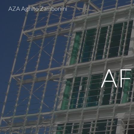
AZA Aghito Zambonini
Sk
AF