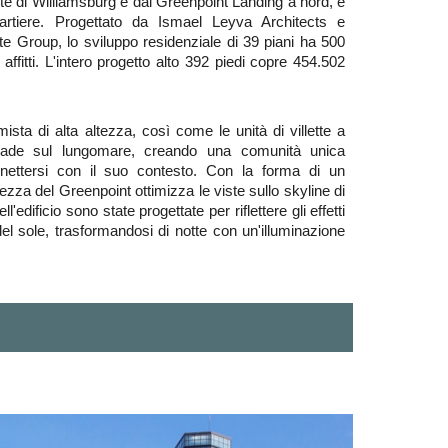
e di Williamsburg e dal Greenpoint Landing a nord, è
quartiere. Progettato da Ismael Leyva Architects e
e Group, lo sviluppo residenziale di 39 piani ha 500
ffitti. L'intero progetto alto 392 piedi copre 454.502
mista di alta altezza, così come le unità di villette a
lanade sul lungomare, creando una comunità unica
nnettersi con il suo contesto. Con la forma di un
ltezza del Greenpoint ottimizza le viste sullo skyline di
'edificio sono state progettate per riflettere gli effetti
el sole, trasformandosi di notte con un'illuminazione