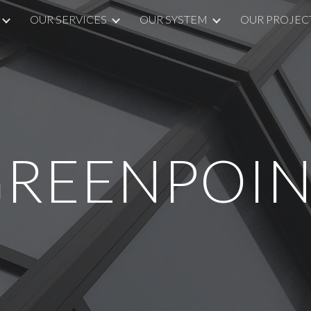
OUR SERVICES
OUR SYSTEM
OUR PROJEC
ip to main content
Skip to navigat
REENPOI