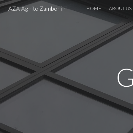
AZA Aghito Zambonini
HOME
ABOUT US
Sk
G