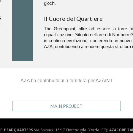
S
giochi.
Il Cuore del Quartiere
G
L
The Greenpoint, oltre ad essere la torre pi
riqualificazione. Situato nell'area di Northern 
in continua evoluzione, conferendo un nuovo v
AZA, contribuendo a rendere questa struttura un
AZA ha contribuito alla fornitura per AZAINT
MAIN PROJECT
P HEADQUARTERS
Via Spinazzi 15/17 Fiorenzuola D’Arda (PC);
AZACORP FA