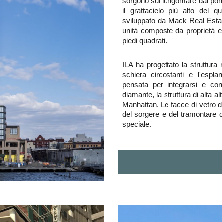
sorgono sul lungomare dal pont
il grattacielo più alto del 
sviluppato da Mack Real Estat
unità composte da proprietà e a
piedi quadrati.
ILA ha progettato la struttura 
schiera circostanti e l'esp
pensata per integrarsi e co
diamante, la struttura di alta a
Manhattan. Le facce di vetro dell
del sorgere e del tramontare d
speciale.