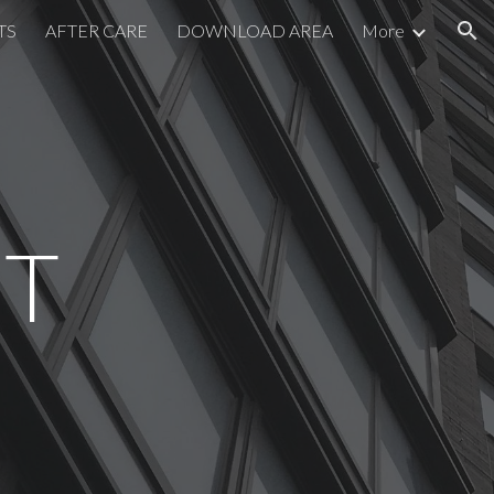
TS
AFTER CARE
DOWNLOAD AREA
More
ion
NT