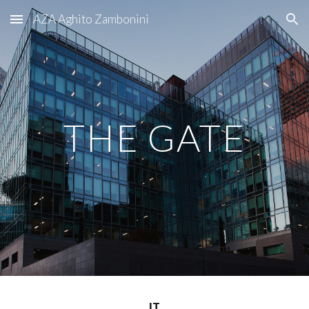
AZA Aghito Zambonini
Skip to main content
Skip to navigation
THE GATE
IT