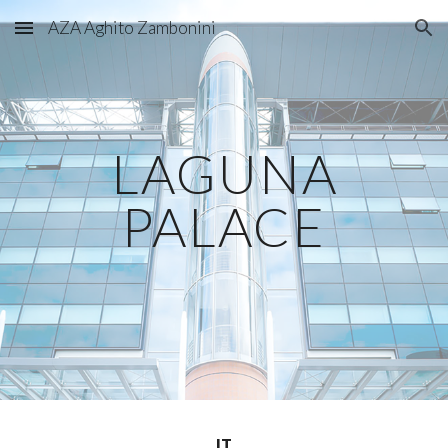
AZA Aghito Zambonini
Skip to main content
Skip to navigation
LAGUNA
PALACE
IT