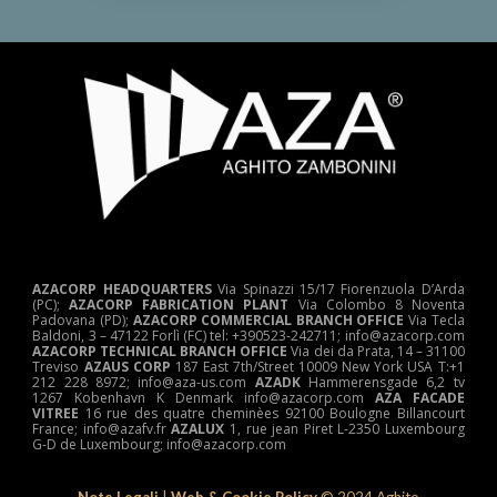
AZACORP HEADQUARTERS
Via Spinazzi 15/17 Fiorenzuola D’Arda
(PC);
AZACORP FABRICATION PLANT
Via Colombo 8 Noventa
Padovana (PD);
AZACORP COMMERCIAL BRANCH OFFICE
Via Tecla
Baldoni, 3 – 47122 Forlì (FC) tel: +390523-242711; info@azacorp.com
AZACORP
TECHNICAL
BRANCH OFFICE
Via dei da Prata, 14 – 31100
Treviso
AZAUS CORP
187 East 7th/Street 10009 New York USA T:+1
212 228 8972; info@aza-us.com
AZADK
Hammerensgade 6,2 tv
1267 Kobenhavn K Denmark info@azacorp.com
AZA FACADE
VITREE
16 rue des quatre cheminèes 92100 Boulogne Billancourt
France; info@azafv.fr
AZALUX
1, rue jean Piret L-2350 Luxembourg
G-D de Luxembourg; info@azacorp.com
Note Legali
|
Web & Cookie Policy
© 202
4
Aghito