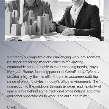
“For today’s competitive and challenging work environment,
it’s important for the modern office to feel inviting,
comfortable and adaptable to ever changing needs,” says
Nancy J. Ruddy
, founding partner of CetraRuddy. “We have
created a highly flexible office space to accommodate the
range of working styles in today’s office environment. The
connection to the outdoors through terraces and flexibility of
space leave behind some traditional office notions and offer
additional opportunities to work, socialize and relax.”
Credit: