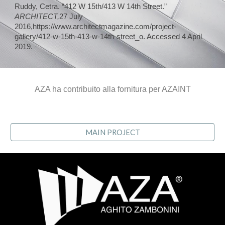
Ruddy
, Cetra. “412 W 15th/413 W 14th Street.”
ARCHITECT,
27 July
2016,
https://www.architectmagazine.com/project-
gallery/412-w-15th-413-w-14th-street_o
. Accessed 4 April
2019.
AZA ha contribuito alla fornitura per AZAINT
MAIN PROJECT