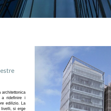
estre
 architettonica
 ridefinire i
re edilizio. La
ivelli, si erge