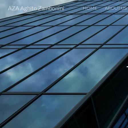
AZA Aghito Zambonini
HOME
ABOUT US
Sk