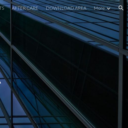
TS
AFTER CARE
DOWNLOAD AREA
More
ion
A