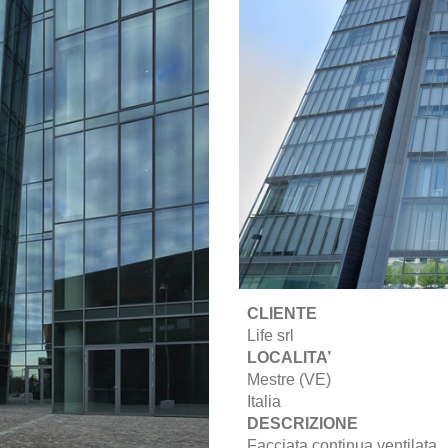
CLIENTE
Life srl
LOCALITA’
Mestre (VE)
Italia
DESCRIZIONE
Facciata continua ventilata