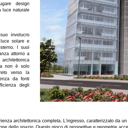
iugare design
a luce naturale
 suo involucro
 luce solare e
sterno. I suoi
ganza attorno a
architettonica
za non è solo
reto verso la
denza da fonti
ficienza degli
nza architettonica completa. L'ingresso, caratterizzato da un ta
ne dello spazio. Questo gioco di prospettive e geometrie accentu