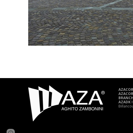
AZACOR
AZACOR
BRANCH
AZADK
H
Billanco
Page
Report abuse