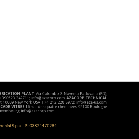
BRICATION PLANT
Via Colombo 8 Noventa Padovana (PD);
el: +390523-242711; info@azacorp.com
AZACORP
TECHNICAL
et 10009 New York USA T:+1 212 228 8972; info@aza-us.com
ACADE VITREE
16 rue des quatre cheminèes 92100 Boulogne
 Luxembourg; info@azacorp.com
onini S.p.a – PI:03824470284