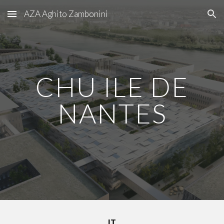
AZA Aghito Zambonini
Skip to main content
Skip to navigation
CHU ILE DE
NANTES
IT