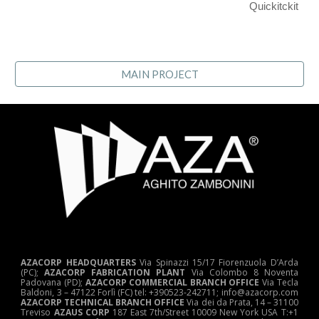
Quickitckit
MAIN PROJECT
AZACORP HEADQUARTERS
Via Spinazzi 15/17 Fiorenzuola D’Arda
(PC);
AZACORP FABRICATION PLANT
Via Colombo 8 Noventa
Padovana (PD);
AZACORP COMMERCIAL BRANCH OFFICE
Via Tecla
Baldoni, 3 – 47122 Forlì (FC) tel: +390523-242711; info@azacorp.com
AZACORP
TECHNICAL
BRANCH OFFICE
Via dei da Prata, 14 – 31100
Treviso
AZAUS CORP
187 East 7th/Street 10009 New York USA T:+1