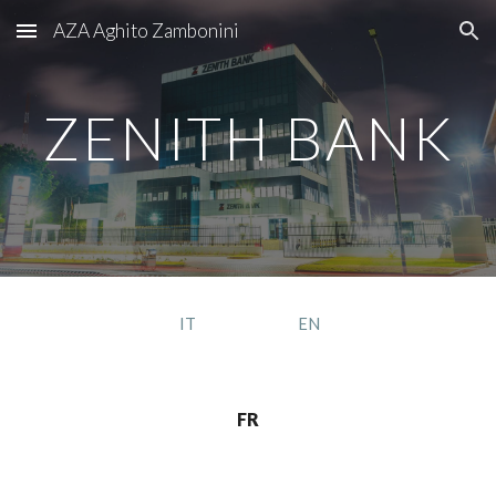
AZA Aghito Zambonini
Skip to main content
Skip to navigation
ZENITH BANK
IT
EN
FR