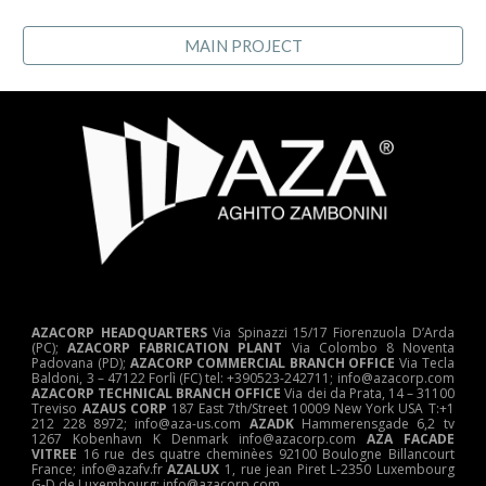
MAIN PROJECT
AZACORP HEADQUARTERS
Via Spinazzi 15/17 Fiorenzuola D’Arda
(PC);
AZACORP FABRICATION PLANT
Via Colombo 8 Noventa
Padovana (PD);
AZACORP COMMERCIAL BRANCH OFFICE
Via Tecla
Baldoni, 3 – 47122 Forlì (FC) tel: +390523-242711; info@azacorp.com
AZACORP
TECHNICAL
BRANCH OFFICE
Via dei da Prata, 14 – 31100
Treviso
AZAUS CORP
187 East 7th/Street 10009 New York USA T:+1
212 228 8972; info@aza-us.com
AZADK
Hammerensgade 6,2 tv
1267 Kobenhavn K Denmark info@azacorp.com
AZA FACADE
VITREE
16 rue des quatre cheminèes 92100 Boulogne Billancourt
France; info@azafv.fr
AZALUX
1, rue jean Piret L-2350 Luxembourg
G-D de Luxembourg; info@azacorp.com