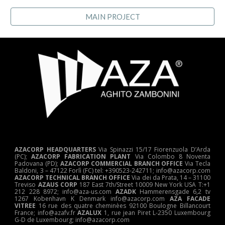
MAIN PROJECT
AZACORP HEADQUARTERS
Via Spinazzi 15/17 Fiorenzuola D’Arda
(PC);
AZACORP FABRICATION PLANT
Via Colombo 8 Noventa
Padovana (PD);
AZACORP COMMERCIAL BRANCH OFFICE
Via Tecla
Baldoni, 3 – 47122 Forlì (FC) tel: +390523-242711; info@azacorp.com
AZACORP
TECHNICAL
BRANCH OFFICE
Via dei da Prata, 14 – 31100
Treviso
AZAUS CORP
187 East 7th/Street 10009 New York USA T:+1
212 228 8972; info@aza-us.com
AZADK
Hammerensgade 6,2 tv
1267 Kobenhavn K Denmark info@azacorp.com
AZA FACADE
VITREE
16 rue des quatre cheminèes 92100 Boulogne Billancourt
France; info@azafv.fr
AZALUX
1, rue jean Piret L-2350 Luxembourg
G-D de Luxembourg; info@azacorp.com