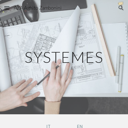
AZA Aghito Zambonini
Skip to main content
Skip to navigation
SYSTEME
S
IT
EN