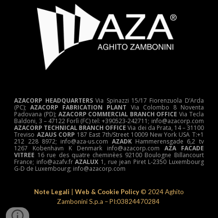
AZACORP HEADQUARTERS
Via Spinazzi 15/17 Fiorenzuola D’Arda
(PC);
AZACORP FABRICATION PLANT
Via Colombo 8 Noventa
Padovana (PD);
AZACORP COMMERCIAL BRANCH OFFICE
Via Tecla
Baldoni, 3 – 47122 Forlì (FC) tel: +390523-242711; info@azacorp.com
AZACORP
TECHNICAL
BRANCH OFFICE
Via dei da Prata, 14 – 31100
Treviso
AZAUS CORP
187 East 7th/Street 10009 New York USA T:+1
212 228 8972; info@aza-us.com
AZADK
Hammerensgade 6,2 tv
1267 Kobenhavn K Denmark info@azacorp.com
AZA FACADE
VITREE
16 rue des quatre cheminèes 92100 Boulogne Billancourt
France; info@azafv.fr
AZALUX
1, rue jean Piret L-2350 Luxembourg
G-D de Luxembourg; info@azacorp.com
Note Legali
|
Web & Cookie Policy
© 202
4
Aghito
Zambonini S.p.a – PI:03824470284